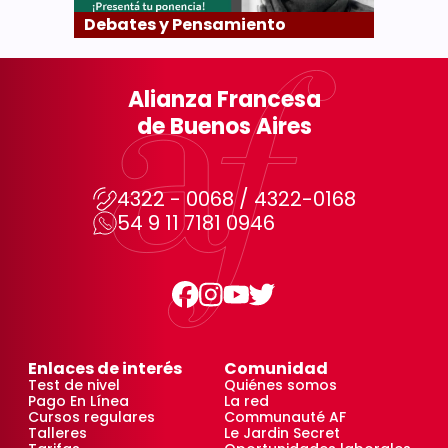
Debates y Pensamiento
Alianza Francesa
de Buenos Aires
4322 - 0068 / 4322-0168
54 9 11 7181 0946
Enlaces de interés
Comunidad
Test de nivel
Quiénes somos
Pago En Línea
La red
Cursos regulares
Communauté AF
Talleres
Le Jardin Secret