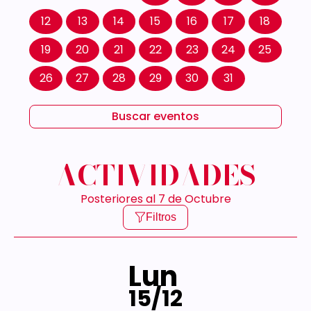
12
13
14
15
16
17
18
19
20
21
22
23
24
25
26
27
28
29
30
31
Buscar eventos
ACTIVIDADES
Posteriores al 7 de Octubre
Filtros
Lun
15/12