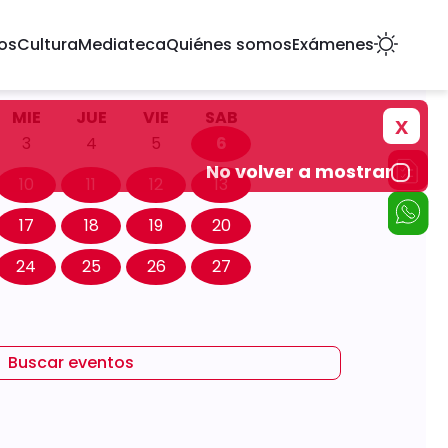
dos
Cultura
Mediateca
Quiénes somos
Exámenes
MIE
JUE
VIE
SAB
x
3
4
5
6
No volver a mostrar
10
11
12
13
17
18
19
20
24
25
26
27
Buscar eventos