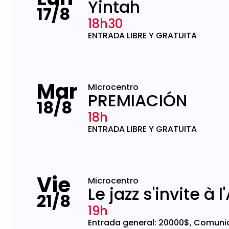
Yintah
17/8
18h30
ENTRADA LIBRE Y GRATUITA
Mar
Microcentro
PREMIACIÓN
18/8
18h
ENTRADA LIBRE Y GRATUITA
Vie
Microcentro
Le jazz s'invite à 
21/8
19h
Entrada general: 20000$, Comuni