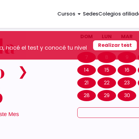
Cursos
Sedes
Colegios afilia
da
DOM
LUN
MAR
1
2
Realizar test
, hacé el test y conocé tu nivel
7
8
9
o
❯
14
15
16
21
22
23
6
28
29
30
ste Mes