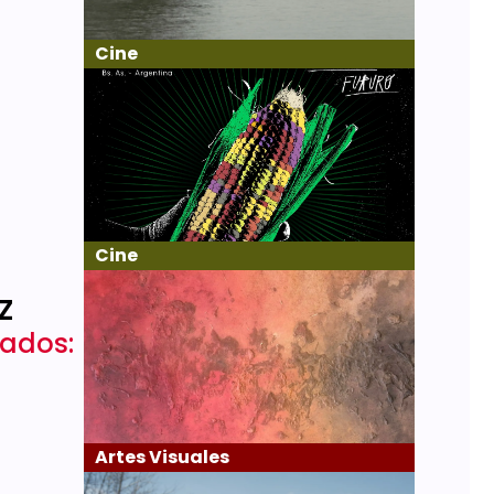
Cine
Cine
z
bados:
Artes Visuales