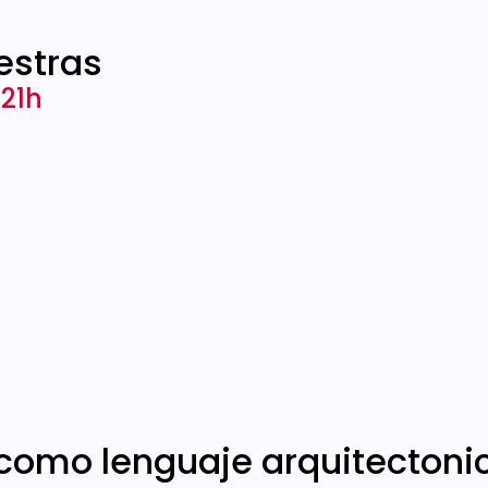
estras
 21h
como lenguaje arquitectoni