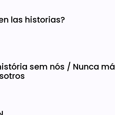
n las historias?
istória sem nós / Nunca m
osotros
N