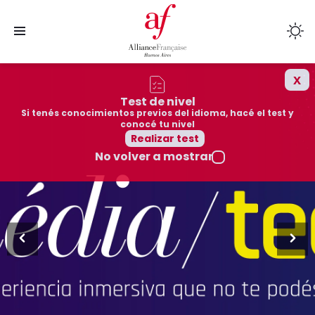
x
Cursos
Test de nivel
Si tenés conocimientos previos del idioma, hacé el test y
Sedes
conocé tu nivel
Realizar test
No volver a mostrar
Colegios afiliados
Cultura
Mediateca
Quiénes somos
Exámenes