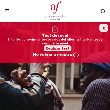
x
Cursos
Test de nivel
Si tenés conocimientos previos del idioma, hacé el test y
Sedes
conocé tu nivel
Realizar test
No volver a mostrar
Colegios afiliados
Cultura
Mediateca
Quiénes somos
Exámenes