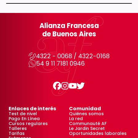
Alianza Francesa
de Buenos Aires
4322 - 0068 / 4322-0168
54 9 11 7181 0946
Enlaces de interés
Comunidad
Test de nivel
Quiénes somos
Pago En Línea
La red
Cursos regulares
Communauté AF
Talleres
Le Jardin Secret
Tarifas
Oportunidades laborales